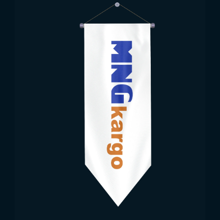
الدولية وفي مجالات متعددة. وبالمثل، يمكن استخدام أعلام
جنوب السودان في أي مكان يمثل فيه البلد. وبما أن الأعلام
من القيم الوطنية، فإنها تُستخدم بشكل كبير في المؤسسات
الرسمية والحكومية. وتُستخدم الأعلام أيضًا في المدارس
والمستشفيات والشركات الخاصة والمؤسسات المماثلة.
تواصل مع Trend Bayrak لجميع نماذج
أعلام الدول
واحتياجاتك الأخرى.
قم بزيارتنا عبر خرائط جوجل!