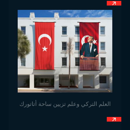
العلم، فهو يرمز إلى النور والسلام والتفاؤل. كما يمثل العلم
الأبيض الذي استخدم في الثورة عام 1924. أما اللون الأسود
في الخط السفلي، فهو يُستخدم لأنه يعني “أسود” في اللغة
العربية وكذا لأنه يرمز إلى انتماء البلاد إلى القارة الإفريقية.
أبعاد علم جنوب السودان
يمكن للمؤسسات أو الأفراد الذين يحتاجون إلى علم جنوب
السودان اختيار نماذج مختلفة من الأعلام حسب احتياجاتهم.
ومن بين الأعلام التي نقدمها وفقًا لمجالات الاستخدام، أعلام
المكاتب، أعلام السارية، الأعلام الصغيرة، وأعلام الطاولات
وغيرها من المنتجات المماثلة.
مجالات استخدام علم جنوب
العلم التركي وعلم تزيين ساحة أتاتورك
السودان
يُعتبر العلم من أهم الرموز التي تمثل أي دولة. الأعلام لها
قيمة وطنية كبيرة وتستخدم في تمثيل الدول في المحافل