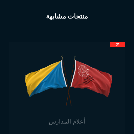
هذه الخطوط ليست متساوية، إلا أن سمكها متساوٍ. كما
يحتوي العلم على مثلث يقع بالقرب من سارية العلم. الخط
منتجات مشابهة
العلوي هو باللون الأحمر، والخط السفلي باللون الأسود،
والخط الأوسط باللون الأبيض. والمثلث الموجود على الجانب
الأيسر من العلم لونه أخضر.
معنى علم جنوب السودان
للعلم معانٍ مهمة للغاية. لكل من الألوان الأربعة الموجودة
في العلم معانٍ منفصلة. ومن غير الصحيح القول بأن لكل
لون معنى واحد فقط. يجدر بالذكر أن المثلث الموجود على
الجانب الأيسر من العلم بالقرب من السارية لونه أخضر. هذا
اللون الأخضر يرمز إلى الإسلام وكذلك إلى حكم الفاطميين.
كما يُقال إنه يمثل رفاهية الدولة.
أما اللون الأحمر الموجود في الخط العلوي فيرمز إلى
الاشتراكية والثورة. كما يرمز إلى الدماء التي سُفكت في
أعلام المدارس
النضال من أجل الدولة. وبالنسبة للخط الأبيض في وسط