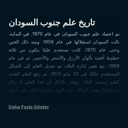
تاريخ علم جنوب السودان
تم اعتماد علم جنوب السودان في عام 1970. في البداية،
نالت السودان استقلالها في عام 1956. ومنذ ذلك الحين
وحتى عام 1970، كانت تستخدم علمًا يتكون من ثلاثة
خطوط أفقية بألوان الأزرق والأصفر والأخضر. ثم في عام
1969، مع تغيير إدارة البلاد، تم تعديل العلم إلى الشكل
المستخدم حاليًا. في 20 مايو 1970، تم رفع العلم الجديد
كعلم رسمي للبلاد. ويجدر بالذكر أن هذا العلم لا يزال
مستخدمًا بنفس الشكل حتى اليوم. يحتوي العلم على أربعة
ألوان مختلفة.
وهذه الألوان هي الأخضر، الأسود، الأبيض، والأحمر. وتعرف
Daha Fazla Göster
هذه الألوان باسم ألوان “بان – العرب”. يحتوي العلم في
البداية على ثلاثة خطوط أفقية. وعلى الرغم من أن أطوال