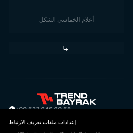
أعلام الخماسي الشكل
+90 532 646 60 58
(212) 475 28 00
إعدادات ملفات تعريف الارتباط
+90 532 577 60 57