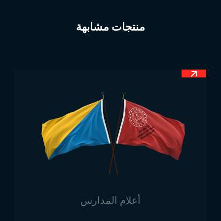
تمثل ألوان العلم سيادة موناكو واستقلالها وماضيها النبيل.
اللونان الرئيسيان في العلم هما:
منتجات مشابهة
الأحمر:
يرمز إلى القوة والملكية في تاريخ موناكو، ويمثل
الشجاعة والشغف والقوة.
الأبيض:
يرمز إلى الحكم النقي والنظيف، ويعبر عن موقف
موناكو السلمي ومصداقيتها في العلاقات الدولية.
يتكون العلم من شريحتين أفقيتين متساويتين، ويرمز ذلك
إلى التوازن في هيكل الحكومة في موناكو. التصميم البسيط
والأنيق للعلم يعكس تاريخ موناكو النبيل والعريق.
أبعاد علم موناكو
يتم تصنيع علم موناكو بأبعاد محددة ومتوافقة مع المعايير
الدولية، حيث تكون الأبعاد:
نسبة الحجم:
طول العلم إلى عرضه هو 5:4، مما يعني أن
الطول أطول بأربع مرات من العرض.
أعلام المدارس
عرض الشرائط اللونية:
يتكون العلم من شريحتين أفقيتين
متساويتين في العرض، بحيث يشكل كل لون نصف ارتفاع