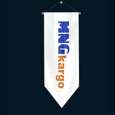
بيع علم موناكو بالجملة
نظرًا لاستخدام علم موناكو في الاحتفالات الرسمية
والفعاليات الدبلوماسية، تتوفر خيارات بيع العلم بالجملة من
خلال الشركات المختصة. يستهدف البيع بالجملة المؤسسات
الحكومية، والمنظمات الدولية، والمدارس، بالإضافة إلى
محلات بيع المنتجات السياحية وجامعي الأعلام.
تقوم الشركات المنتجة بتوفير علم موناكو بأحجام مختلفة
وبخامات ذات جودة عالية، مصممة لتكون متينة وطويلة
الأمد.
توريد علم موناكو من Trend
Bayrak
تعد Trend Bayrak واحدة من الشركات المتخصصة في
إنتاج علم موناكو، حيث تقدم للعملاء أعلامًا مصنوعة من