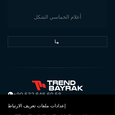
أقمشة عالية الجودة وبعناية فائقة. توفر Trend Bayrak
حلولاً سريعة وموثوقة لإنتاج وتوريد الأعلام للأفراد
أعلام الخماسي الشكل
والمؤسسات.
تقوم الشركة بتوريد علم موناكو بأحجام وخيارات مختلفة
من المواد، كما يمكنها تصنيع أعلام مخصصة حسب طلب
العملاء. تضمن Trend Bayrak تقديم أعلام ذات جودة عالية
ومتانة للاستخدام الداخلي والخارجي على حد سواء.
جميع نماذج
أعلام الدولة
وغيرها من احتياجاتكم يمكنكم
التواصل مع Trend Bayrak.
زرنا عبر خرائط جوجل!
+90 532 646 60 58
(212) 475 28 00
إعدادات ملفات تعريف الارتباط
+90 532 577 60 57