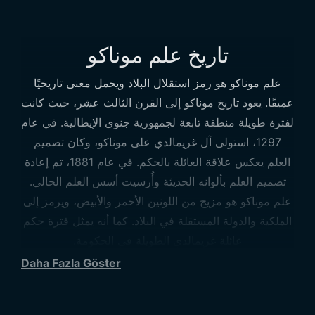
تاريخ علم موناكو
علم موناكو هو رمز استقلال البلاد ويحمل معنى تاريخيًا
عميقًا. يعود تاريخ موناكو إلى القرن الثالث عشر، حيث كانت
لفترة طويلة منطقة تابعة لجمهورية جنوى الإيطالية. في عام
1297، استولى آل غريمالدي على موناكو، وكان تصميم
العلم يعكس علاقة العائلة بالحكم. في عام 1881، تم إعادة
تصميم العلم بألوانه الحديثة وأُرسيت أسس العلم الحالي.
علم موناكو هو مزيج من اللونين الأحمر والأبيض، ويرمز إلى
الملكية والدولة المستقلة في البلاد. كما أنه يمثل فترة حكم
عائلة غريمالدي الطويلة في الحكومة.
معنى علم موناكو
Daha Fazla Göster
يرمز علم موناكو إلى التراث التاريخي والقيم الثقافية للبلاد.