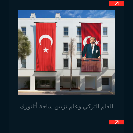
العلم.
تضمن هذه المعايير عرض العلم بشكل موحد على
المستويين الوطني والدولي.
استخدامات علم موناكو
يُستخدم علم موناكو في المناسبات الرسمية والخاصة
المختلفة، وكذلك في المباني الحكومية والمدارس والعديد
من الأماكن الأخرى. من بين استخداماته:
المباني الحكومية:
يُرفع العلم في المباني والمكاتب التابعة
لحكومة موناكو.
الأعياد الوطنية:
يُستخدم العلم بشكل واسع خلال الأعياد
الوطنية والمناسبات الهامة في البلاد.
العلم التركي وعلم تزيين ساحة أتاتورك
التمثيل الدبلوماسي:
يرمز العلم لهوية موناكو في سفاراتها
وممثلياتها الدبلوماسية حول العالم.
الفعاليات الخاصة:
يستخدم العلم في الفعاليات الخاصة،
والرياضة، والمهرجانات الثقافية في موناكو.