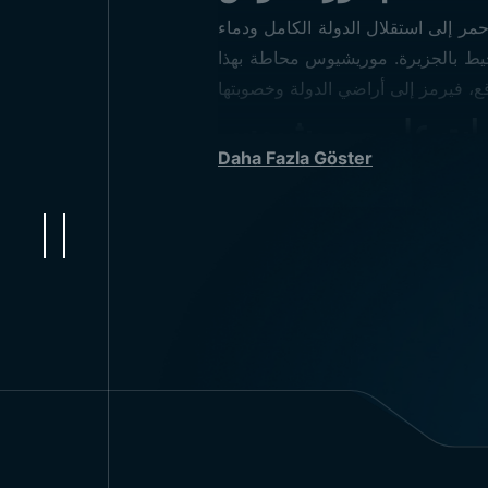
حمر إلى استقلال الدولة الكامل ودماء
يحيط بالجزيرة. موريشيوس محاطة بهذا
ات علم موريشيوس
Daha Fazla Göster
ام العلم على المكتب، فإننا نقيسه
دام علم موريشيوس
فالات العسكرية والرسمية. تُستخدم
اخلية والخارجية للمستشفيات والمراكز
التعليمية.
الدول