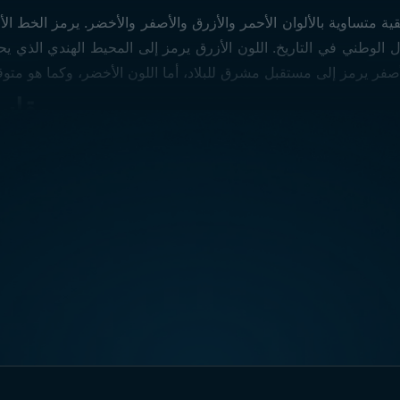
 متساوية بالألوان الأحمر والأزرق والأصفر والأخضر. يرمز الخط الأ
ال الوطني في التاريخ. اللون الأزرق يرمز إلى المحيط الهندي الذي 
موريشيوس
مقاس
-
الحجم:
بأي مقاسات سواء كانت صغيرة أو كبيرة. وعندما ترغب في استخد
أماكن استخ
 المناطق العسكرية، والمؤسسات الحكومية، وفي المناسبات والاحت
هذه الحالات. بالإضافة إلى ذلك، يتم استخدام العلم في الأقسام الد
واحتياجاتكم الأخرى تجدونها لدى Trend Bayrak.
جميع
نماذج أعلام 
قم بزيارتنا عبر خرائط Google!