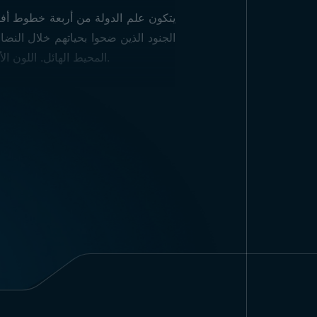
يتكون علم الدولة من أربعة خطوط أفقية
الجنود الذين ضحوا بحياتهم خلال النض
علم 
المحيط الهائل. اللون الأصفر يرمز إلى مستقبل مشرق للبلاد، أما اللون الأخضر، وكما هو متوقع، فيرمز إلى أراضي الدولة وخصوبتها.
1
-
نوع القماش والطباعة:
يمكننا إعداد علم موريشيوس الرسمي 
بمقاس 15×22.5 سم كحد أدنى، وإذا كنت ترغب في استخدامه كعلم مرفوع على سارية، فإننا نعتمده بمقاس 100×150 سم.
يُفضل استخدام العلم بكثرة خاصة في
الأعلام الرسمية للدول غالبًا في مثل 