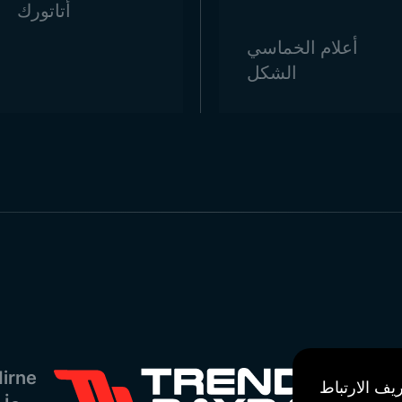
أتاتورك
أعلام الخماسي
الشكل
irne
يف الارتباط