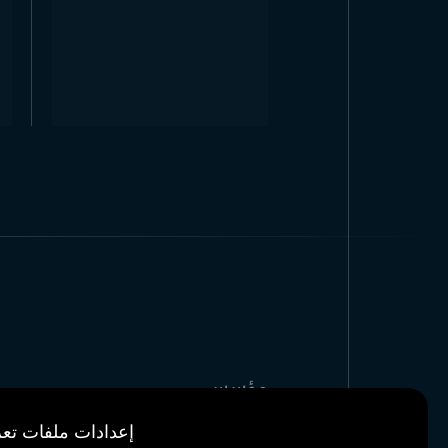
مؤسسي
مراجعنا
إعدادات ملفات تعر
أخبار & مدونة