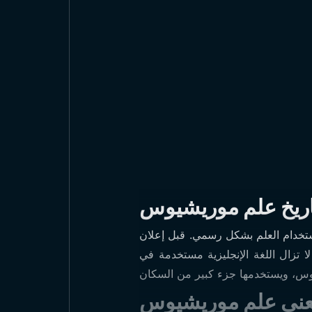
اريخ علم موريشيوس
ل مرة في 12 مارس 1968. ومنذ ذلك التاريخ، بدأ استخدام العلم بشكل رسمي. قبل إعلان
ا تزال اللغة الإنجليزية مستخدمة في
نى علم موريشيوس