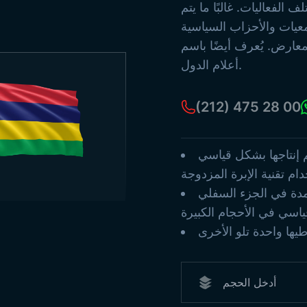
لتركية القديمة
الفعاليات. غالبًا ما يتم
أعمدة الأعلام
عيات والأحزاب السياسية
أعلام البحر
عارض. يُعرف أيضًا باسم
أعلام ورقية
أعلام الدول.
يع المنتجات
(212) 475 28 00
م إنتاجها بشكل قياسي
مدة في الجزء السفلي