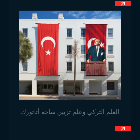
علم ناورو له استخدامات متعددة، ولذلك يُعتبر من الأعلام
الملفتة للنظر. في حال لم يُعترف به رسميًا، لا يمكن
استخدام العلم على نطاق وطني، خاصة في المؤسسات
الحكومية والعسكرية. أما اليوم، فيُستخدم علم ناورو رسميًا
في جميع أنحاء البلاد. يُشاهد في المراسم الرسمية، المناطق
العسكرية، العروض، السفارات، وعلى المكاتب كعلم مكتبي
أو علم شريطي. وفي حال رغبتم باستخدامه على المكاتب
في منطقة ناورو، نقوم بتجهيزه بأبعاده الخاصة. كما يُستخدم
العلم أيضًا في المؤسسات التعليمية والصحية، حيث يُرفع
خارج هذه المباني بشكل رسمي.
للاطلاع على جميع
نماذج أعلام الدول
واحتياجاتكم الأخرى،
يمكنكم التواصل مع Trend Bayrak.
العلم التركي وعلم تزيين ساحة أتاتورك
قم بزيارتنا عبر خرائط Google!