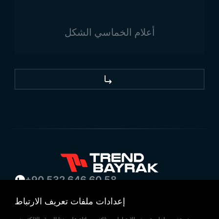
أعلام الخماسي الشكل
+90 532 646 60 58
(212) 475 28 00
إعدادات ملفات تعريف الارتباط
+90 532 577 60 57