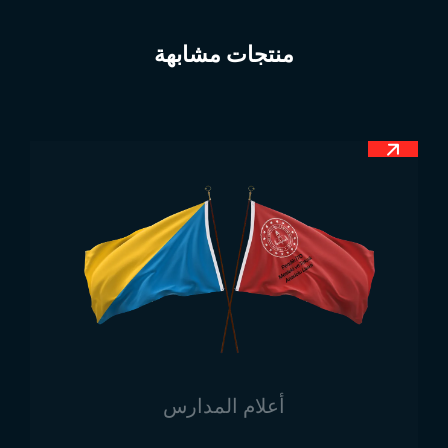
تم تصميم علم ناورو على خلفية بلون أزرق داكن، وهي
تشكل الجزء الأكبر من العلم. ويوجد شريط رفيع باللون
منتجات مشابهة
الأصفر يمر عبر العلم، وفي أسفله يوجد رمز نجمة بيضاء
ذات 12 زاوية. ترمز النجمة إلى الموقع الجغرافي الدقيق
للدولة على الخريطة العالمية، وخصوصًا تموضعها في
المحيط الهادئ، حسب الأرشيفات التاريخية. أما الشريط
الأصفر، فيرمز إلى خط الاستواء والمسافة التي تفصل ناورو
عنه والتي تبلغ 27 ملم تقريبًا.
أبعاد علم ناورو
يتم قياس العلم بشكل طولي وعرضي حسب الاستخدام. إذا
رغبتم باستخدام علم ناورو في المكاتب أو الأماكن المغلقة،
فنقوم بتحضيره بأبعاد 30×45 سم كحد أدنى. أما في حال
الرغبة باستخدامه كعلم شريطي أو علم يُرفع على السارية،
فنقوم بإنتاجه بالأبعاد 50×75، 100×150، و150×225 سم.
أعلام المدارس
أماكن استخدام علم ناورو