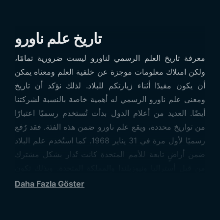
تاريخ علم ناورو
معرفة تاريخ العلم الرسمي لناورو ليست ضرورية تمامًا،
ولكن امتلاك معلومات موجزة عن خلفية العلم ومعناه يمكن
أن يكون مفيدًا أثناء زيارتكم للبلاد. لذلك نؤكد أن تاريخ
ومعنى علم ناورو الرسمي له أهمية خاصة بالنسبة لشركتنا
أيضًا. العديد من أعلام الدول بدأت تُستخدم رسميًا اعتبارًا
من تواريخ محددة، ويقع علم ناورو ضمن هذه الفئة. فقد رُفع
رسميًا لأول مرة في 31 يناير 1968. كما استُخدم علم البلاد
ضمن أراضٍ تابعة للأمم المتحدة كانت تُدار بشكل مشترك
من قبل أستراليا ونيوزيلندا والمملكة المتحدة. وبذلك تكون
ناورو قد عاشت تاريخيًا مع عدة دول على أرض واحدة.
Daha Fazla Göster
معنى علم ناورو