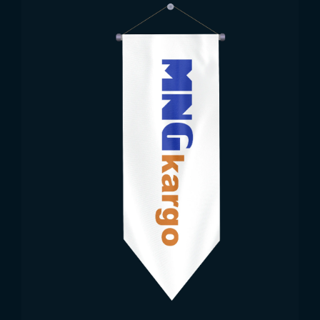
التجارية. كما أن إنتاج الأعلام بجودة عالية يضمن بقاء الألوان
زاهية لفترة طويلة.
توريد علم نيجيريا من Trend
Bayrak
تُعد Trend Bayrak شركة متخصصة في إنتاج وتوريد علم
نيجيريا. تقدم الشركة أعلامًا مصنوعة من أقمشة عالية
الجودة ومواد متينة. وتوفر Trend Bayrak خيارات واسعة
لتلبية الطلبات الفردية والجماعية، مما يسهل عملية توريد
علم نيجيريا.
تُقدم Trend Bayrak خدمات التوصيل السريع لعملائها فيما
يخص علم نيجيريا. كما توفر حلولاً مخصصة للأوامر الخاصة
والفعاليات الكبيرة. تضمن الشركة تصنيع العلم بالألوان،
الأبعاد، والتصميم الصحيح مع التركيز دائمًا على الجودة.
وتقوم Trend Bayrak بتوريد أعلام تمثل القيم الوطنية
ورمز الاستقلال لنيجيريا بدقة وأمان.