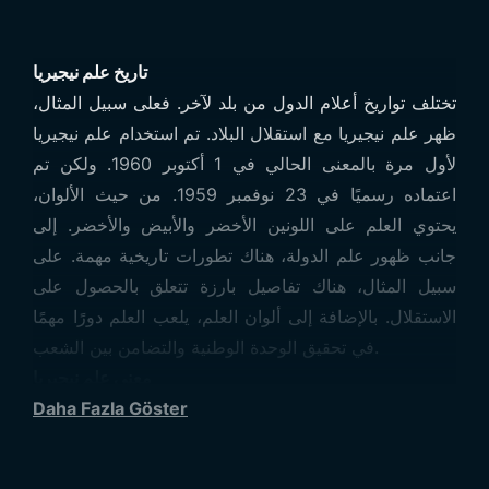
تاريخ علم نيجيريا
تختلف تواريخ أعلام الدول من بلد لآخر. فعلى سبيل المثال،
ظهر علم نيجيريا مع استقلال البلاد. تم استخدام علم نيجيريا
لأول مرة بالمعنى الحالي في 1 أكتوبر 1960. ولكن تم
اعتماده رسميًا في 23 نوفمبر 1959. من حيث الألوان،
يحتوي العلم على اللونين الأخضر والأبيض والأخضر. إلى
جانب ظهور علم الدولة، هناك تطورات تاريخية مهمة. على
سبيل المثال، هناك تفاصيل بارزة تتعلق بالحصول على
الاستقلال. بالإضافة إلى ألوان العلم، يلعب العلم دورًا مهمًا
في تحقيق الوحدة الوطنية والتضامن بين الشعب.
معنى علم نيجيريا
كل لون من الألوان الرأسية الخضراء والبيضاء في العلم له
Daha Fazla Göster
معناه الخاص. اللون الأخضر الأول في العلم يمثل الأراضي
الزراعية، والتي تُعد أساس الاقتصاد النيجيري. أما اللون