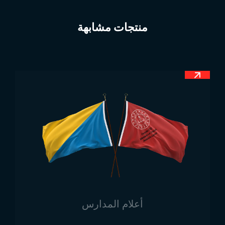
الأبيض في المنتصف، فيرمز إلى السلام. واللون الأخضر
الآخر في نهاية العلم يرمز إلى الطبيعة الغنية للبلاد ومواردها
منتجات مشابهة
الطبيعية. يمثل هذا العلم، الذي يتضمن معاني مثل السلام
والوحدة والزراعة، أيضًا رموزًا للحرية والاستقلال. ورغم
بساطة تصميمه، فإن لعلم الدولة معانٍ عميقة.
أبعاد علم نيجيريا
عند النظر إلى أبعاده، فإن علم نيجيريا يختلف عن أعلام
العديد من الدول الأخرى. فعلى سبيل المثال، يُستخدم غالبًا
نسبة 1:2 في إنتاج العلم. أما في معظم الأعلام الأخرى،
فتُستخدم نسبة 2:3. من هذه الجوانب، يختلف تصميم علم
نيجيريا عن أعلام الدول الأخرى. للحصول على مزيد من
المعلومات حول أنواع أو أحجام العلم، يمكنكم زيارة موقعنا
الإلكتروني. هناك العديد من أنواع العلم الصغيرة والكبيرة.
فعلى سبيل المثال، تُستخدم الأعلام الصغيرة عادة على
المكاتب، بينما تُستخدم الأعلام الكبيرة كأعلام تُرفع على
أعلام المدارس
السارية.