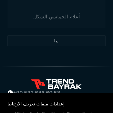
للاطلاع على جميع
نماذج أعلام الدول
واحتياجاتكم الأخرى،
يمكنكم التواصل مع Trend Bayrak.
أعلام الخماسي الشكل
قم بزيارتنا عبر خرائط Google!
+90 532 646 60 58
(212) 475 28 00
إعدادات ملفات تعريف الارتباط
+90 532 577 60 57