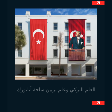
استخدامات علم نيجيريا
تختلف مجالات استخدام الأعلام. يمكن أن تُستخدم في
الاجتماعات، الاحتفالات الخاصة أو المناسبات الرسمية. كما
أن تلبية توقعات العملاء في مرحلة توفير الأعلام التي توضع
على الملابس أو الصور يُعد أمرًا بالغ الأهمية.
بيع علم نيجيريا بالجملة
يُعد علم نيجيريا منتجًا ذا استخدامات متعددة في المبيعات
بالجملة. يتم طلب علم نيجيريا بشكل واسع في الفعاليات
الخاصة، الاحتفالات الوطنية والتنظيمات الحكومية. تُنتج
الأعلام من أقمشة عالية الجودة. وتقوم الشركات التي تبيع
الأعلام بالجملة بتوفير الأعلام بأحجام مختلفة ومواد متينة.
يتم تصميم الأعلام بحيث تكون مناسبة للاستخدام في
العلم التركي وعلم تزيين ساحة أتاتورك
الأماكن الداخلية والخارجية.
يُطلب شراء علم نيجيريا بالجملة من قبل المؤسسات
الحكومية، المدارس، منظمي الفعاليات والمؤسسات