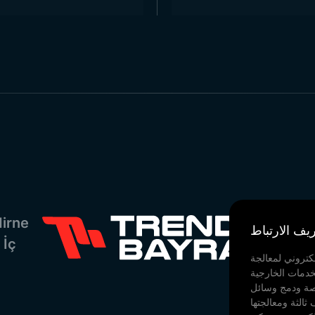
شركات بيع عمود علم رسمي 
سمي أصفر
تستخدم أفضل المواد وأحدث طرق الإنتاج. جميع المنتجات 
توفر خيارات مختلفة من الأحجام والتصاميم حسب طلب العملاء.
جها الخدمي يضمن تلبية جميع احتياجاتك في أعمدة العلم. يمكنكم التو
زورونا عبر خرائط جوجل!
irne
يف الارتباط
 İç
كتروني لمعالجة
خدمات الخارجية
صصة ودمج وسائل
ثالثة ومعالجتها