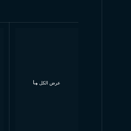
عملية الطلاء: تُطلى سطح العمود باللون الذهبي الأصفر، مما يضفي مظهرًا أنيقًا ويزيد من مقاومته للصدأ والتآكل.
مصنع عمود علم رسمي أصفر
ترند 
المؤسسات وغرف المسؤولين.
عمود
للرياح تُستخدم في الفعاليات الخارجي
عرض الكل
شراء عمود علم رسمي أصفر
يقدم تجا
ومنظمي الفعاليات الخاصة، توفر المبي
، مما يوفر حلولًا اقتصادية للعملاء. تساعد عمليات الإنتاج السريعة في تقليل وقت التسليم إلى الحد الأدنى، مما يوفر الوقت للعملاء.
أصفر