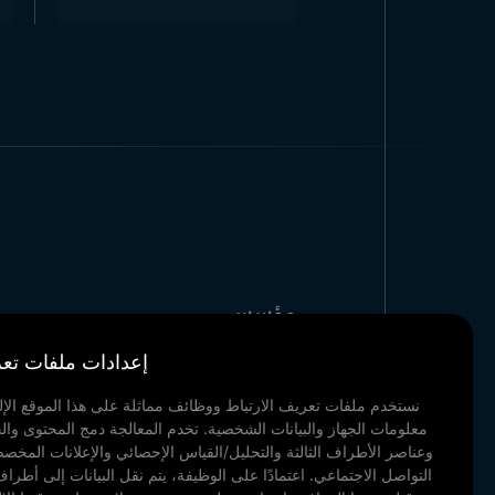
ترند بايراك
شركات بيع عمود علم ر
توفر عروض الأسعار المناسبة للطلبات بالجملة حلولاً اقتصادية تناسب الميزانيات. تلتزم بتسليم الطلبات بسرعة مع ضمان رضا العملاء.
ترند بايراك بخبرتها في السوق ونه
مؤسسي
مراجعنا
إعدادات ملفات تعر
أخبار & مدونة
الاتصال
نستخدم ملفات تعريف الارتباط ووظائف مماثلة على هذا الموقع الإل
معلومات الجهاز والبيانات الشخصية. تخدم المعالجة دمج المحتوى وال
وثائقنا
وعناصر الأطراف الثالثة والتحليل/القياس الإحصائي والإعلانات المخ
التواصل الاجتماعي. اعتمادًا على الوظيفة، يتم نقل البيانات إلى أطراف 