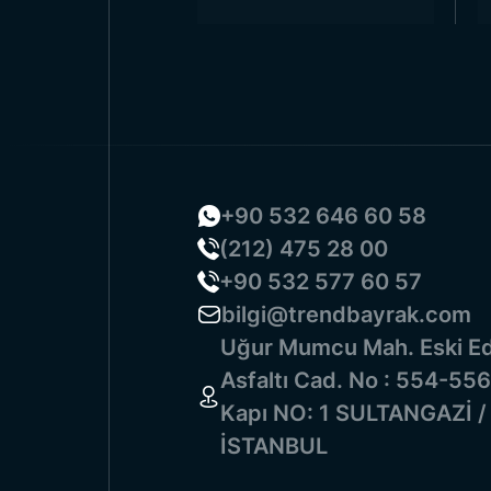
أصفر: ترند بايراك
مصنوعة من مواد متينة وطويلة الأمد.
اصل مع ترند بايراك لجميع
نماذج أعمدة
واحتياجاتكم الأخرى.
العلم
+90 532 646 60 58
(212) 475 28 00
+90 532 577 60 57
bilgi@trendbayrak.com
Uğur Mumcu Mah. Eski Ed
Asfaltı Cad. No : 554-556
Kapı NO: 1 SULTANGAZİ /
İSTANBUL