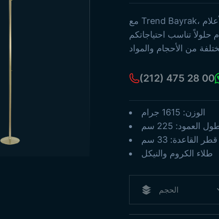
لتركية القديمة
أعمدة الأعلام
مع Trend Bayrak، ارفعوا أعلامكم بفخر مع أعمدة الأعلام
أعلام البحر
م حلولاً تناسب احتياجاتكم
أعلام ورقية
يع المنتجات
(212) 475 28 00
الوزن: 1615 جرام
ول العمود: 225 سم
قطر القاعدة: 33 سم
طلاء الكروم والنيكل