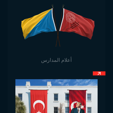
أنيق يعكس الهوية المؤسسية بشكل مثالي، ويأتي بألوان
مختلفة مثل الأصفر والكروم والذهب لتوفير مظهر متناسق.
تتوفر
مقاسات أعمدة علم المكتب
المختلفة حسب حجم
العلم.
مجالات استخدام عمود علم
المكتب بالجملة
أعلام المدارس
عمود علم المكتب بالجملة
يمتلك استخدامات متعددة ويُفضل
لاكتساب مظهر مهيب في العديد من الأماكن. يُستخدم في
المؤسسات الحكومية لعرض علم الدولة أو علم المؤسسة.
يُفضل في الوزارات، المحافظات، والبلديات لخلق جو
رسمي. تُستخدم المنتجات التي تعكس الهوية المؤسسية
بكثرة في الشركات الكبيرة وغرف الإدارة والاجتماعات.
يوفر عرضًا أنيقًا لعلم الشركة أو الدولة.
تُستخدم النماذج في الفعاليات الرسمية، الاحتفالات،