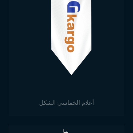
المواد تزيد من المتانة وتضفي مظهرًا جميلاً.
القطع والتشكيل:
تُقطع المواد المختارة بأطوال محددة ويتم
تشكيلها. يُصنع جسم العمود وقاعدته بتصميم أنيق ومتماثل.
عملية الطلاء:
يُغطى العمود بألوان الكروم، الذهب أو الفضة
حسب الطلب. تزيد هذه العملية من مقاومة الصدأ والأكسدة.
التجميع والتثبيت:
تُضاف الأوزان إلى قاعدة العمود لضمان
التوازن ومنع السقوط، مما يتيح عرض العلم بأمان.
فحص الجودة:
تُجرى اختبارات دقيقة على متانة العمود،
توازنه، ومظهره قبل الانتهاء.
فرص شراء أعمدة علم المكتب
من تريند بيراك
أعلام الخماسي الشكل
عملية شراء أعمدة علم المكتب
توفر العديد من المزايا.
تُصنع المنتجات بموديلات مختلفة حسب الاستخدام
والاحتياجات.
أعمدة علم المكتب المطلية بالذهب
تحظى