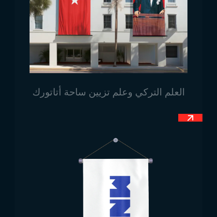
والتنظيمات الخاصة كعنصر بصري هام. توفر النماذج المثالية
لعرض الأعلام في مناطق البروتوكول جوًا رسميًا. تُستخدم
في جامعات، مباني الرئاسة، وقاعات الاجتماعات لعرض
أعلام المؤسسات التعليمية. وتُفضل لتعكس مكانة وهوية
هذه المؤسسات.
في الاحتفالات البلدية أو الأيام الخاصة، يفضل استخدام
أعمدة علم المكتب لضمان عرض العلم بشكل مرتب. تُحدد
العلم التركي وعلم تزيين ساحة أتاتورك
بناءً على هذه التفاصيل.
أسعار أعمدة علم المكتب
عملية تصنيع عمود علم المكتب
عملية تصنيع عمود علم المكتب
تتم باستخدام مواد عالية
الجودة وحرفية متقنة.
تريند بيراك
تضع الجودة والجماليات
في مقدمة أولوياتها أثناء التصنيع، وهذه هي مراحل
تصنيع
:
أعمدة علم المكتب
اختيار المواد:
تُختار مواد متينة مثل الفولاذ المقاوم للصدأ،
الكروم أو سبائك معدنية مقاومة لضمان جودة التصنيع. هذه