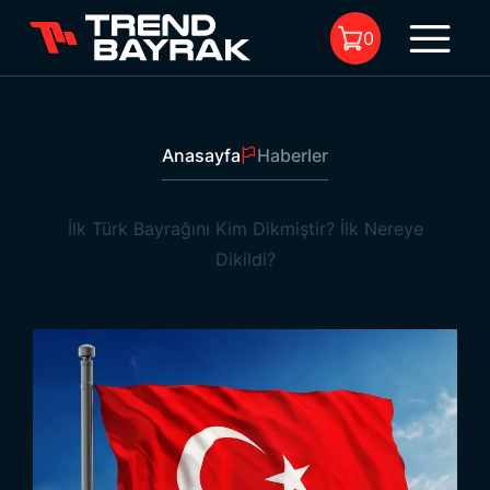
0
Anasayfa
Haberler
Sepette Ürün Bulunmuyor.
İlk Türk Bayrağını Kim Dikmiştir? İlk Nereye
Dikildi?
İlk Türk Bayrağını Kim Dikmiştir? İlk Nereye
Dikildi?
1