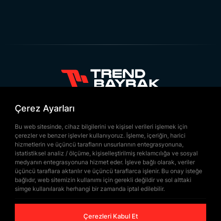
+90 532 646 60 58
Çerez Ayarları
(212) 475 28 00
+90 532 577 60 57
Bu web sitesinde, cihaz bilgilerini ve kişisel verileri işlemek için
çerezler ve benzer işlevler kullanıyoruz. İşleme, içeriğin, harici
bilgi@trendbayrak.com
hizmetlerin ve üçüncü tarafların unsurlarının entegrasyonuna,
Uğur Mumcu Mah. Eski Edirne Asfaltı
istatistiksel analiz / ölçüme, kişiselleştirilmiş reklamcılığa ve sosyal
medyanın entegrasyonuna hizmet eder. İşleve bağlı olarak, veriler
Cad. No : 554-556 İç Kapı NO: 1
üçüncü taraflara aktarılır ve üçüncü taraflarca işlenir. Bu onay isteğe
bağlıdır, web sitemizin kullanımı için gerekli değildir ve sol alttaki
SULTANGAZİ /İSTANBUL
simge kullanılarak herhangi bir zamanda iptal edilebilir.
Çerezleri Kabul Et