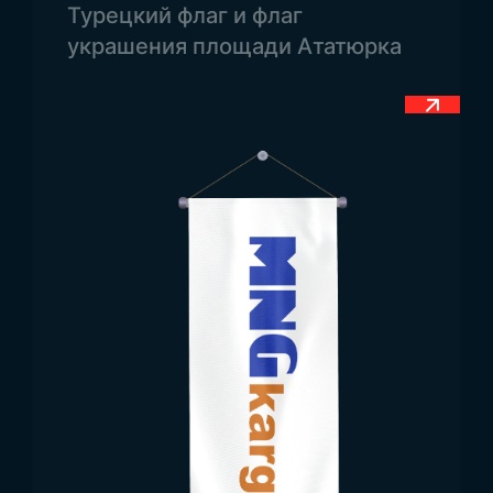
Турецкий флаг и флаг
пропорциях 1×1,5 метра, так и в гораздо
украшения площади Ататюрка
больших масштабах — в зависимости от
потребностей клиента.
Области использования
флага Гренады
Как официальный и национальный символ, флаг
используется в различных сферах. Внутри
страны он размещается в школах, медицинских
учреждениях, государственных и частных
организациях. Также он используется как
внутри помещений, так и на открытом воздухе.
За пределами страны флаг Гренады применяют
для представления страны на культурных
мероприятиях, образовательных презентациях,