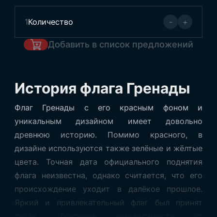
1
Количество
-
+
Добавить в список предложений
История флага Гренады
Флаг Гренады с его красным фоном и
уникальным дизайном имеет довольно
древнюю историю. Помимо красного, в
дизайне используются также зелёные и жёлтые
цвета. Точная дата официального поднятия
флага неизвестна, однако считается, что его
происхождение уходит в далёкое прошлое.
Яркий и привлекательный флаг был принят
после обретения независимости от