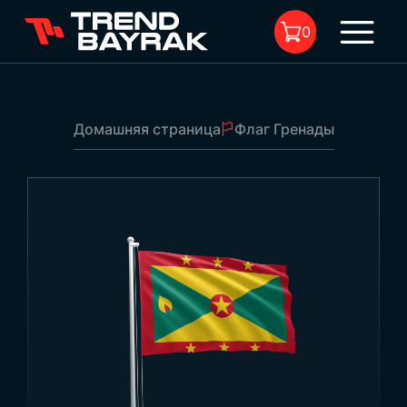
0
Домашняя страница
Флаг Гренады
В корзине нет товара.
Флаг Гренады
1
Эбат:
-
Тип ткани и печать:
-