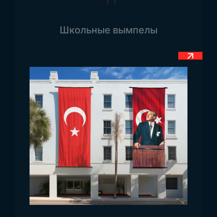
Жёлтый цвет в центральной части
символизирует солнечный свет и изобилие.
Школьные вымпелы
Зелёные элементы флага обозначают богатство,
процветание и надежды на будущее. Звёзды в
центре, а также в верхней и нижней частях
флага, символизируют административное
устройство страны. Слева от центра находится
изображение мускатного ореха — важного
элемента экономики страны. Он подчёркивает
значимость сельского хозяйства, которое
играет ключевую роль в экономике Гренады.
Размеры флага Гренады
Флаг Гренады может быть изготовлен в любых
необходимых размерах. Наша компания
производит флаги как в стандартных