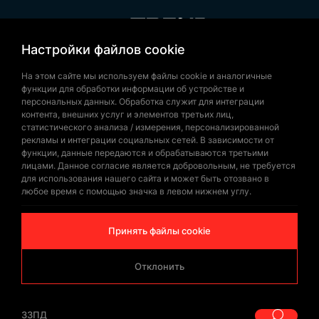
Настройки файлов cookie
+90 532 646 60 58
(212) 475 28 00
На этом сайте мы используем файлы cookie и аналогичные
функции для обработки информации об устройстве и
+90 532 577 60 57
персональных данных. Обработка служит для интеграции
контента, внешних услуг и элементов третьих лиц,
bilgi@trendbayrak.com
статистического анализа / измерения, персонализированной
Uğur Mumcu Mah. Eski Edirne Asfaltı
рекламы и интеграции социальных сетей. В зависимости от
функции, данные передаются и обрабатываются третьими
Cad. No : 554-556 İç Kapı NO: 1
лицами. Данное согласие является добровольным, не требуется
для использования нашего сайта и может быть отозвано в
SULTANGAZİ /İSTANBUL
любое время с помощью значка в левом нижнем углу.
Принять файлы cookie
Отклонить
© Copyrighted 2026 by
Trend Bayrak
ЗЗПД
|
ЗЗПД