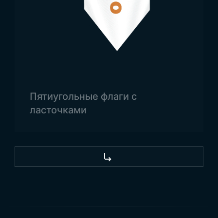
исторических выставках, конференциях и
рекламных стендах.
Для всех
государственных флагов
и других
потребностей свяжитесь с Trend Bayrak.
Посетите нас через Google Карты!
Пятиугольные флаги с
ласточками