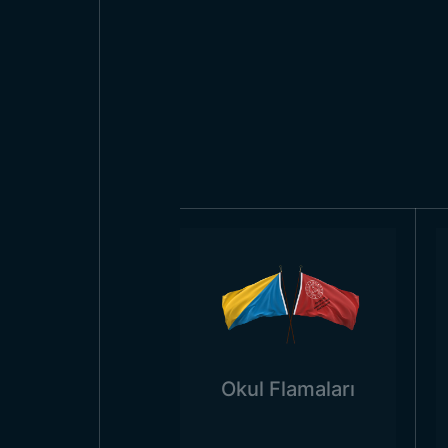
Grenada Bayrağı 
Klasik ölçülerinin dışında da i
devam ediyor. Gerek 1×1,5 metre
Grenada Bayrağı 
Bayrak kullanımı ulusal ve resm
sınırları içerisinde çeşitli alan
kamu dairelerinde kullanılır. Ayn
zamanda farklı ülkelerde de tanıt
tanıtımlarda, tarihi tanıtımlard
promosyon ve reklam stantlarında
Tüm
Devlet Bayrakları
modelleri v
Okul Flamaları