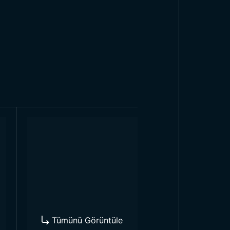
ğiniz ölçülerde üretilmeye hızla
kimini gerçekleştiriyoruz.
em taşıyor. Grenada bayrağı ülke
arında ve diğer tüm resmi, özel ve
ke sınırları içerisinde değil aynı
tanıtımlarına, ülkeye ait kültürel
leşi durumlarında ve daha pek çok
rsiniz.
Tümünü Görüntüle