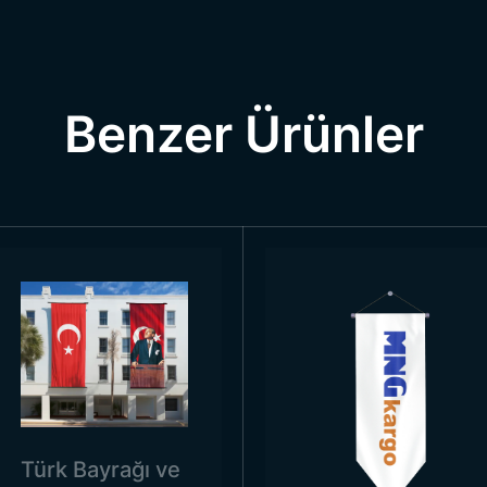
Ölçüleri
htiyaç duyulan Grenada bayrağı, firmamız tarafından istedi
Benzer Ürünler
 gibi oranlarda gerekse çok daha büyük oranlarda bayrak di
Kullanım Alanları
i bir sembol olduğu için kullanım sahaları da her zaman ön
larda kullanılmaktadır. Okullarda, sağlık kurum ve kuruluşl
ı zamanda birçok iç ve dış mekânda da yerini alır. Yalnızca ül
ım amacıyla bu bayrağın kullanımına ihtiyaç duyulur. Eğitim 
a, toplantı salonlarında, açık ya da kapalı alanlarda söy
 da bayrak kullanımına yer verilir.
e diğer ihtiyaçlarınız için Trend Bayrak ile iletişime geçebili
Google Haritalar ile Bizi Ziyaret Edin!
Türk Bayrağı ve