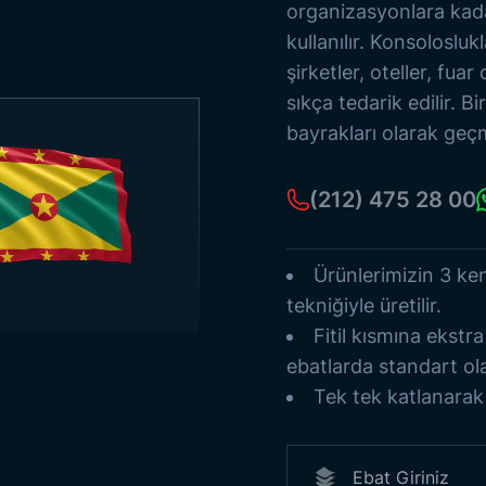
Eski Türk Devletleri
organizasyonlara kada
Bayrak Direkleri
kullanılır. Konsoloslukl
Deniz Flamaları
şirketler, oteller, fua
Kağıt Bayraklar
sıkça tedarik edilir. Bi
Tüm Ürünleri Gör
bayrakları olarak geç
(212) 475 28 00
Ürünlerimizin 3 ken
tekniğiyle üretilir.
Fitil kısmına ekst
ebatlarda standart ola
Tek tek katlanarak j