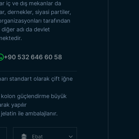
r iç ve dış mekanlar da
ar, dernekler, siyasi partiler,
Ürünlere Göz At
r organizasyonları tarafından
r diğer adı da devlet
mektedir.
+90 532 646 60 58
arı standart olarak çift iğne
ra kolon güçlendirme büyük
rak yapılır
elatin ile ambalajlanır.