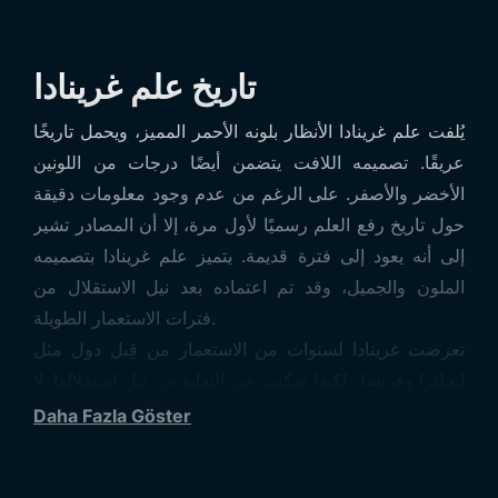
تاريخ علم غرينادا
يُلفت علم غرينادا الأنظار بلونه الأحمر المميز، ويحمل تاريخًا
عريقًا. تصميمه اللافت يتضمن أيضًا درجات من اللونين
الأخضر والأصفر. على الرغم من عدم وجود معلومات دقيقة
حول تاريخ رفع العلم رسميًا لأول مرة، إلا أن المصادر تشير
إلى أنه يعود إلى فترة قديمة. يتميز علم غرينادا بتصميمه
الملون والجميل، وقد تم اعتماده بعد نيل الاستقلال من
فترات الاستعمار الطويلة.
تعرضت غرينادا لسنوات من الاستعمار من قِبل دول مثل
إنجلترا وفرنسا، لكنها تمكنت في النهاية من نيل استقلالها. لا
يُعرف بالضبط في أي سنة أو فترة تم إعلان الاستقلال
Daha Fazla Göster
واعتماد العلم، لكن يُستخدم نفس التصميم منذ ذلك الوقت
حتى اليوم.