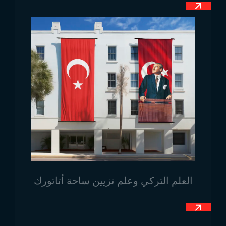
الطلب، سواء بالمقاسات الكلاسيكية مثل 1×1.5 متر أو
بمقاسات أكبر حسب الحاجة.
أماكن استخدام علم غرينادا
نظرًا لأن العلم رمز وطني ورسمي، فإن أماكن استخدامه
تُعد ذات أهمية كبرى. يُستخدم علم غرينادا داخل حدود
الدولة في أماكن متعددة مثل المدارس، والمستشفيات،
والمؤسسات الرسمية والخاصة. كما يتم عرضه في الأماكن
الداخلية والخارجية. إضافة إلى ذلك، يتم استخدام العلم
خارج البلاد أيضًا لأغراض دعائية وتعريفية في الفعاليات
الثقافية والتعليمية، والعروض التاريخية، وقاعات
الاجتماعات، والمقابلات المفتوحة أو المغلقة، والعديد من
العلم التركي وعلم تزيين ساحة أتاتورك
المنصات الترويجية والإعلانية.
للاطلاع على جميع نماذج
أعلام الدول
واحتياجاتكم الأخرى،
يمكنكم التواصل مع Trend Bayrak.
قم بزيارتنا على خرائط Google!