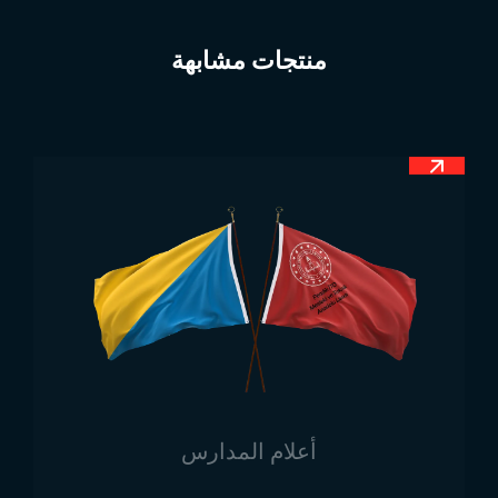
معنى علم غرينادا
منتجات مشابهة
يتميز علم غرينادا بلونه الأحمر البارز، ويُعتبر رمزًا رسميًا
ووطنيًا للدولة. تم اعتماده رسميًا بعد نيل الاستقلال. اللون
الأحمر في خلفية العلم أغمق من الأحمر العادي، ويرمز إلى
الدماء التي سالت في سبيل الحرية، وكذلك إلى السلام
والسعادة التي جاءت بعد الاستقلال.
أما اللون الأصفر في المربع الأوسط، فيرمز إلى الخصوبة
وأشعة الشمس. ويُعبّر اللون الأخضر عن الثروة والأمل في
المستقبل. النجمة الموجودة في الوسط، إضافةً إلى النجوم
العلوية والسفلية، تمثل النظام الإداري للدولة. كما أن رمز
جوزة الطيب على الجانب الأيسر من العلم عند رفعه، يُعبّر
عن اقتصاد البلاد، ويشير إلى الزراعة التي تُعد من أهم
أعمدة الاقتصاد في غرينادا.
أبعاد علم غرينادا
أعلام المدارس
نقوم في شركتنا بإنتاج علم غرينادا بمختلف الأحجام حسب