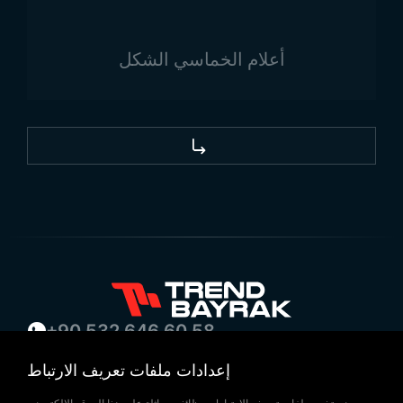
أعلام الخماسي الشكل
+90 532 646 60 58
(212) 475 28 00
إعدادات ملفات تعريف الارتباط
+90 532 577 60 57