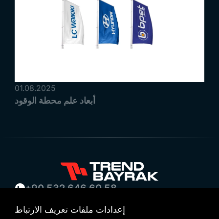
01.08.2025
أبعاد علم محطة الوقود
+90 532 646 60 58
(212) 475 28 00
إعدادات ملفات تعريف الارتباط
+90 532 577 60 57