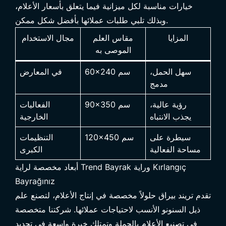
خيارات مناسبة لكل ميزانية فيما يتعلق بأسعار الأعلام،
وبذلك تلبي طلبات عملائها بأفضل شكل ممكن.
المزايا
مقاس العلم
مجال الاستخدام
الموصى به
سهل الحمل،
60×240 سم
في المعارض
مدمج
رؤية عالية،
90×350 سم
الفعاليات
يجذب الانتباه
الخارجية
سيطرة على
120×450 سم
التنظيمات
مساحة الفعالية
الكبرى
أبعاد مخصصة لراية Trend Bayrak وراية Kırlangıç
Bayrağınız
تقدم تريند بيراق حلولاً مخصصة في إنتاج الأعلام، لتصنع علم
ذيل السنونو الأنسب لاحتياجات عملائها. شركتنا متخصصة
في تصنيع الأعلام بالجملة وتمتلك خبرة واسعة في تحديد