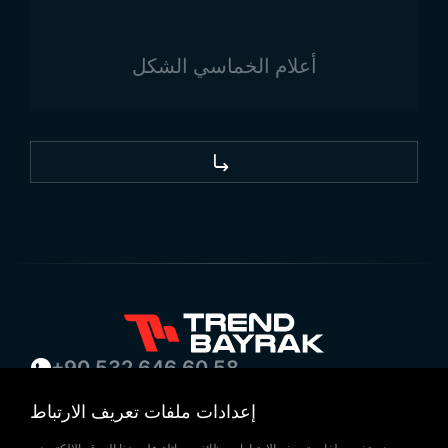
أعلام الخماسي الشكل
+90 532 646 60 58
(212) 475 28 00
إعدادات ملفات تعريف الارتباط
+90 532 577 60 57