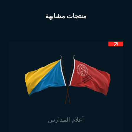
البيضاء، وفولتا الحمراء. خلال تلك الفترة، كانت ألوان العلم
هي الأسود، الأبيض، والأحمر. ولكن بعد انقلاب ضد الحكومة
منتجات مشابهة
في عام 1983، تم تغيير العلم ليأخذ الشكل الحالي الذي
يتكون من اللونين الأحمر والأخضر.
أبعاد علم بوركينا فاسو
تُستخدم مقاسات خاصة في تصميم وزخرفة كل علم. يجب
أن تكون الرموز والشعارات الموضوعة على الأعلام مطابقة
للأصل من حيث الأبعاد والدقة. يتم تقليص أو تكبير الأعلام
المنتجة وفقًا للمقاسات الأصلية لتُناسب الاستخدامات
المختلفة مثل أعلام الطاولات، الأعلام الشراعية، أعلام
السارية، وغيرها.
أماكن استخدام علم بوركينا فاسو
يُعدّ العلم عنصرًا زخرفيًا مناسبًا لكل الاجتماعات والعروض
التقديمية، ويُضفي لمسة من الحداثة على أي مكان يُرفع
فيه. يُستخدم علم بوركينا فاسو في الأيام الوطنية وأيام
أعلام المدارس
الاستقلال كرمز وطني. نقدم تصاميم أعلام متعددة