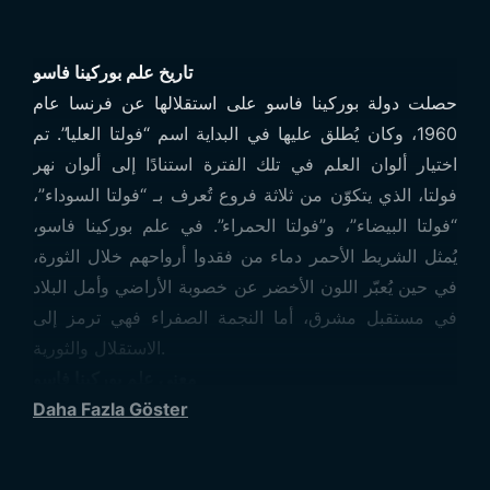
تاريخ علم بوركينا فاسو
حصلت دولة بوركينا فاسو على استقلالها عن فرنسا عام
1960، وكان يُطلق عليها في البداية اسم “فولتا العليا”. تم
اختيار ألوان العلم في تلك الفترة استنادًا إلى ألوان نهر
فولتا، الذي يتكوّن من ثلاثة فروع تُعرف بـ “فولتا السوداء”،
“فولتا البيضاء”، و”فولتا الحمراء”. في علم بوركينا فاسو،
يُمثل الشريط الأحمر دماء من فقدوا أرواحهم خلال الثورة،
في حين يُعبّر اللون الأخضر عن خصوبة الأراضي وأمل البلاد
في مستقبل مشرق، أما النجمة الصفراء فهي ترمز إلى
الاستقلال والثورية.
معنى علم بوركينا فاسو
تأسست دولة بوركينا فاسو عام 1960 تحت اسم “فولتا
Daha Fazla Göster
العليا” بعد أن نالت استقلالها من فرنسا. وقد استمدت اسمها
وشكل علمها من أفرع نهر فولتا الثلاثة: فولتا السوداء، فولتا