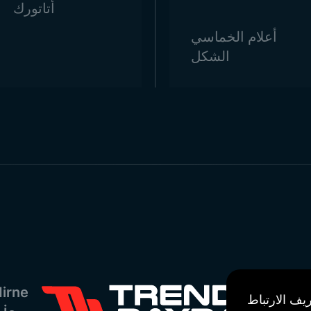
أتاتورك
أعلام الخماسي
الشكل
irne
يف الارتباط