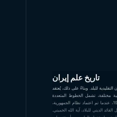
تاريخ علم إيران
الب من الألوان التقليدية للبلد. وبناءً على ذلك، يُعتقد
لعلم يستخدم بثلاثة خيارات لونية مختلفة، تشمل الخطوط المتعددة
والمستقيمة. وفي عام 1933، تم استبدال اللون الوردي الموجود على العلم باللون الأحمر. حتى عام 1979، عندما تم اعتماد نظام الجمهورية،
ظام ملكي لمدة 400 عام. تم اعتماد العلم رسميًا آخر مرة في 9 مايو 1980 من قبل القائد الديني للبلاد، آية الله الخميني.