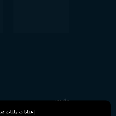
مؤسسي
مراجعنا
إعدادات ملفات تعر
أخبار & مدونة