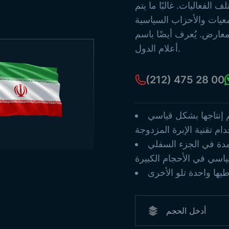
لتركية القديمة
الفعاليات. غالبًا ما يتم
أعمدة الأعلام
عيات والأحزاب السياسية
أعلام البحر
عارض. يُعرف أيضًا باسم
أعلام ورقية
أعلام الدول.
يع المنتجات
(212) 475 28 00
م إنتاجها بشكل قياسي
مدة في الجزء السفلي