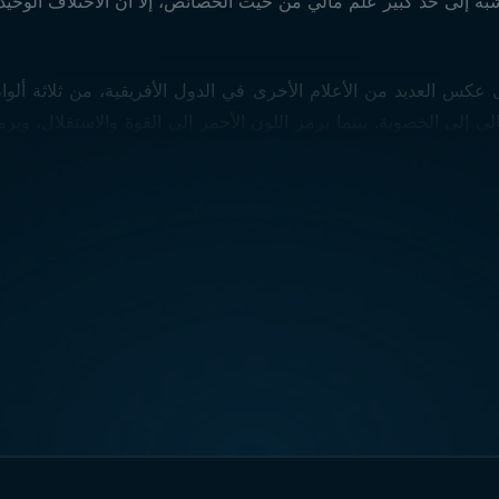
علم مالي
عكس العديد من الأعلام الأخرى في الدول الأفريقية، من ثلاثة ألوا
لي إلى الخصوبة. بينما يرمز اللون الأحمر إلى القوة والاستقلال، وير
-
الحجم:
إذا كنتم ترغبون باستخدامه كعلم مرفوع، يمكنكم التواصل مع خبرائنا لطلبه بمقاس 100×150 سم.
أماك
المراسم الرسمية والعسكرية، المستشفيات، مراكز التعليم، والثكنات 
واحتياجاتكم الأخرى تجدونها لدى Trend Bayrak.
جميع
نماذج أعلام 
قم بزيارتنا عبر خرائط Google!