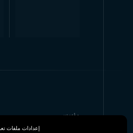
مؤسسي
مراجعنا
إعدادات ملفات تعر
أخبار & مدونة