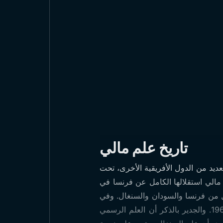
تاريخ علم مالي
ريقية، فقد كانت، مثل العديد من الدول الأفريقية الأخرى، تحت
 مالي استقلالها الكامل عن فرنسا في
 اسم علم اتحاد مالي، الذي تشكل من فرنسا والسودان والسنغال. وفي
أغسطس 1960، قررت السنغال الانفصال عن اتحاد مالي. ونتيجة لهذا القرار، تقرر تغيير العلم في عام 1961. والجدير بالذكر أن العلم الرسمي