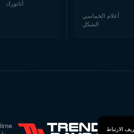
أتاتورك
أعلام الخماسي
الشكل
irne
يف الارتباط