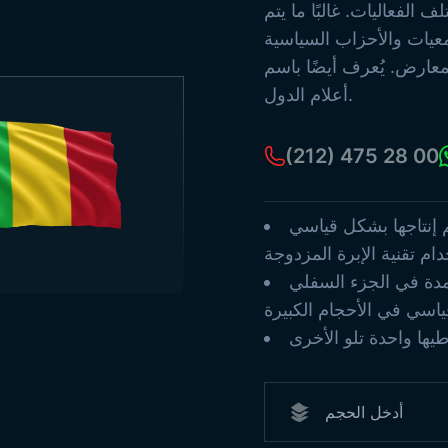
لتركية القديمة
الفعاليات. غالبًا ما يتم
أعمدة الأعلام
عيات والأحزاب السياسية
أعلام البحر
عارض. يُعرف أيضًا باسم
أعلام ورقية
أعلام الدول.
يع المنتجات
(212) 475 28 00
م إنتاجها بشكل قياسي
مدة في الجزء السفلي