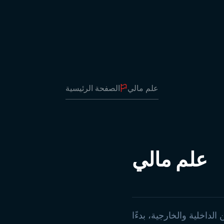
محطات الوقود
أرسل الأعلام
علام المقامات
أعلام الطاولة
أعلام السنونو
أعلام الشراع
علم مالي
الصفحة الرئيسية
رول أب
أعلام بعصا
أعلام التقديم
علقة على حبل
ستارة رول
علم مالي
صقات إعلانية
 تزيين الساحة
علام المدارس
صقات أتاتورك
أعلام تركيا
أعلام الدول
الداخلية والخارجية، بدءًا