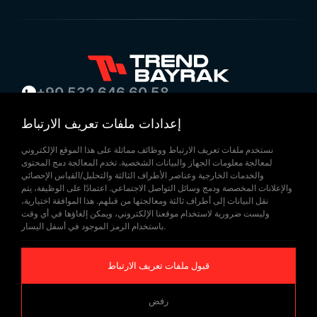
+90 532 646 60 58
(212) 475 28 00
إعدادات ملفات تعريف الارتباط
+90 532 577 60 57
نستخدم ملفات تعريف الارتباط ووظائف مماثلة على هذا الموقع الإلكتروني
bilgi@trendbayrak.com
لمعالجة معلومات الجهاز والبيانات الشخصية. تخدم المعالجة دمج المحتوى
Uğur Mumcu Mah. Eski Edirne Asfaltı
والخدمات الخارجية وعناصر الأطراف الثالثة والتحليل/القياس الإحصائي
والإعلانات المخصصة ودمج وسائل التواصل الاجتماعي. اعتمادًا على الوظيفة، يتم
Cad. No : 554-556 İç Kapı NO: 1
نقل البيانات إلى أطراف ثالثة ومعالجتها من قبلهم. هذا الموافقة اختيارية،
وليست ضرورية لاستخدام موقعنا الإلكتروني، ويمكن إلغاؤها في أي وقت
SULTANGAZİ /İSTANBUL
باستخدام الرمز الموجود في أسفل اليسار.
قبول ملفات تعريف الارتباط
رفض