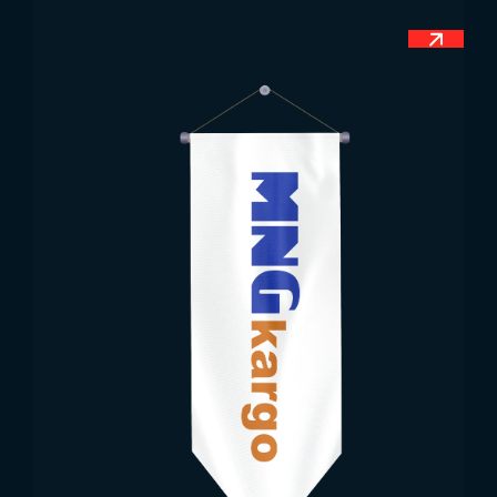
суверенитет государства.
Пропорции флага
Казахстана
Хотя флаги разных стран могут выглядеть
одинаковыми по размеру, у каждого
государства установлены собственные
официальные пропорции. Это правило
действует и для флага Казахстана. Согласно
конституции, соблюдение этих пропорций
обязательно при изготовлении флагов.
Официальное соотношение сторон флага
Казахстана составляет 1:2. Производство
флагов с отклонением от этого стандарта
может привести к нежелательным