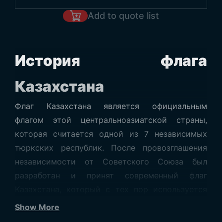
Add to quote list
История флага
Казахстана
Флаг Казахстана является официальным
флагом этой центральноазиатской страны,
которая считается одной из 7 независимых
тюркских республик. После провозглашения
независимости от Советского Союза был
разработан и принят современный флаг
Казахстана, который с тех пор используется
без изменений. Этот флаг, символизирующий
Show More
единство и неделимость страны, используется