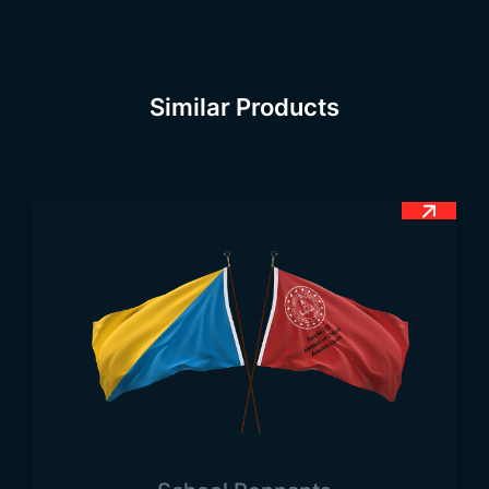
во многих сферах, прежде всего на
официальных церемониях и в государственных
учреждениях. Принятый в 1992 году, флаг
Similar Products
имеет особое место в конституции и
находится под её защитой.
Значение флага
Казахстана
Как и на всех государственных флагах, на флаге
Казахстана изображены символы, имеющие
важное значение для народа. Эти символы
служат источником мотивации и силы для
нации и несут послание другим народам.
Основной цвет фона флага — светло-голубой,
или бирюзовый, который с древности