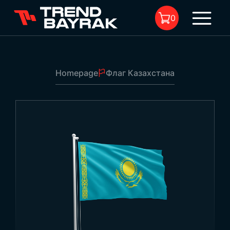
0
Homepage
Флаг Казахстана
No product in the cart.
Флаг Казахстана
1
Размер:
-
Тип ткани и печать:
-